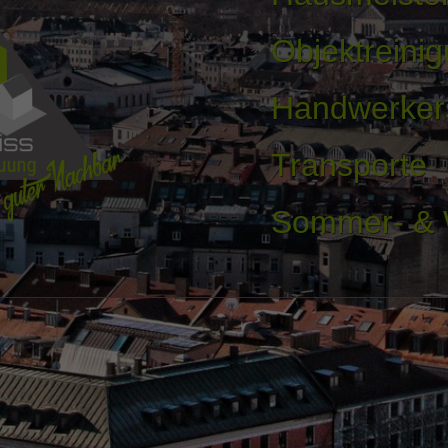
Objektreini
Handwerker
Transporte
Sommer- & W