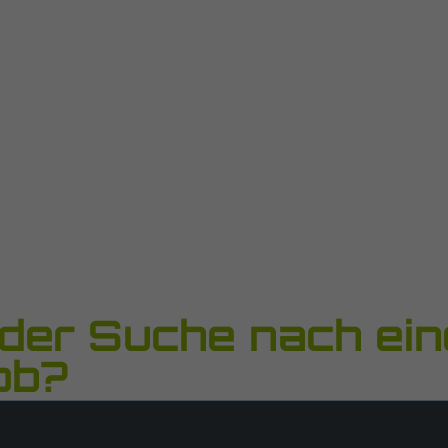
f der Suche nach ei
ob?
 zuverlässige, motivierte Mi