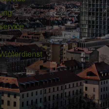
gung
service
interdienst