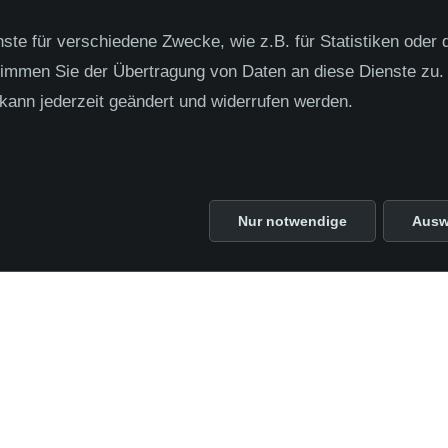
te für verschiedene Zwecke, wie z.B. für Statistiken oder 
tellenausschreibung für Dich dabei ist, schicke uns ei
timmen Sie der Übertragung von Daten an diese Dienste zu.
ular ausfüllen und wir melden uns bei Dir.
kann jederzeit geändert und widerrufen werden.
9 70949550
Nur notwendige
Ausw
llenangebote
e konkreten Jobs im Angebot, wir freuen uns auf Deine