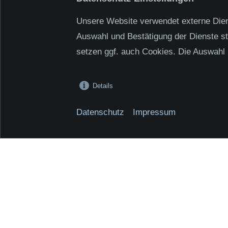
Unsere Website verwendet externe Diens
Auch wenn hier keine passende S
Auswahl und Bestätigung der Dienste s
einfach das unten stehende Form
setzen ggf. auch Cookies. Die Auswahl 
Oder telefonisch unter: +49 8
Details
Datenschutz
Impressum
Unsere Ste
Derzeit haben wir leider kein
Initiativbewerbung!